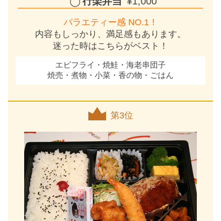
行楽弁当
¥1,000
バラエティー感 NO.1！
内容もしっかり、満足感もあります。
迷った時はこちらがベスト！
エビフライ・焼鮭・海老串団子
焼売・煮物・小菜・香の物・ごはん
第3位