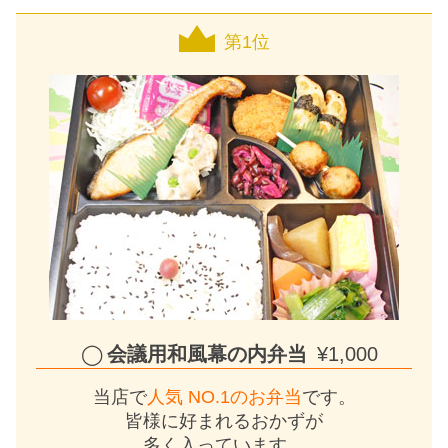
第1位
会議用和風幕の内弁当
¥1,000
当店で
人気 NO.1のお弁当
です。
皆様に好まれるおかずが
多く入っています。