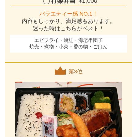
行楽弁当
¥1,000
バラエティー感 NO.1！
内容もしっかり、満足感もあります。
迷った時はこちらがベスト！
エビフライ・焼鮭・海老串団子
焼売・煮物・小菜・香の物・ごはん
第3位