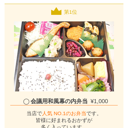
第1位
会議用和風幕の内弁当
¥1,000
当店で
人気 NO.1のお弁当
です。
皆様に好まれるおかずが
多く入っています。